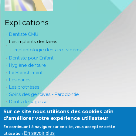
Explications
Dentiste CMU
Les implants dentaires
Implantologie dentaire : vidéos
Dentiste pour Enfant
Hygiène dentaire
Le Blanchiment
Les caries
Les prothèses
Soins des gencives - Parodontie
Dents de sagesse
Vidéos pédagogiques
Sur ce site nous utilisons des cookies afin
Vidéos "vos dents à tout age"
d'améliorer votre expérience utilisateur
En continuant à naviguer sur ce site, vous acceptez cette
En savoir plus
utilisation