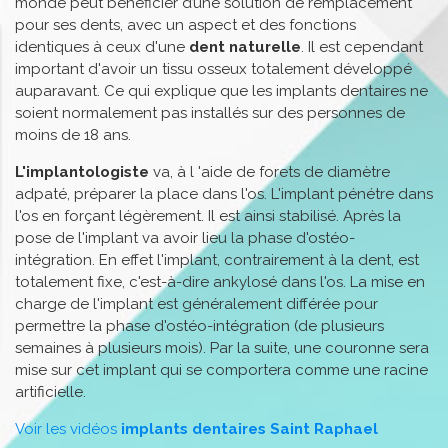
monde peut bénéficier d’une solution de remplacement
pour ses dents, avec un aspect et des fonctions
identiques à ceux d'une
dent naturelle
. Il est cependant
important d'avoir un tissu osseux totalement développé
auparavant. Ce qui explique que les implants dentaires ne
soient normalement pas installés sur des personnes de
moins de 18 ans.
L'implantologiste
va, à l 'aide de forets de diamètre
adpaté, préparer la place dans l'os. L'implant pénétre dans
l'os en forçant légèrement. Il est ainsi stabilisé. Après la
pose de l'implant va avoir lieu la phase d'ostéo-
intégration. En effet l'implant, contrairement à la dent, est
totalement fixe, c'est-à-dire ankylosé dans l'os. La mise en
charge de l'implant est généralement différée pour
permettre la phase d'ostéo-intégration (de plusieurs
semaines à plusieurs mois). Par la suite, une couronne sera
mise sur cet implant qui se comportera comme une racine
artificielle.
Voir les vidéos
implants dentaires Saint Raphael