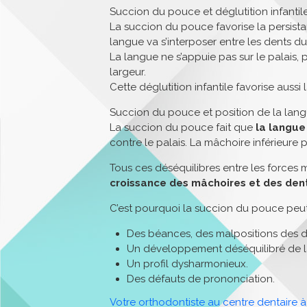
Succion du pouce et déglutition infantile
La succion du pouce favorise la persistanc
langue va s’interposer entre les dents du
La langue ne s’appuie pas sur le palais,
largeur.
Cette déglutition infantile favorise aussi
Succion du pouce et position de la lang
La succion du pouce fait que
la langue
contre le palais. La mâchoire inférieure 
Tous ces déséquilibres entre les forces 
croissance des mâchoires et des dent
C’est pourquoi la succion du pouce peu
Des béances, des malpositions des de
Un développement déséquilibré de l
Un profil dysharmonieux.
Des défauts de prononciation.
Votre orthodontiste au centre dentaire 