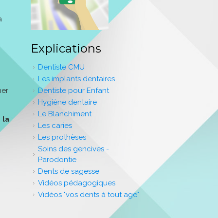
a
Explications
Dentiste CMU
Les implants dentaires
Dentiste pour Enfant
ner
Hygiène dentaire
Le Blanchiment
r
la
Les caries
Les prothèses
Soins des gencives -
Parodontie
Dents de sagesse
Vidéos pédagogiques
Vidéos "vos dents à tout age"