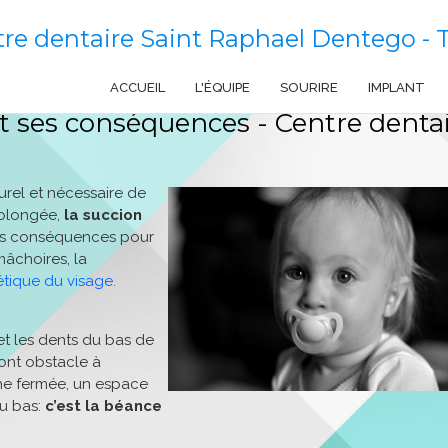
re dentaire Saint Raphael Dentego - T
ACCUEIL
L'ÉQUIPE
SOURIRE
IMPLANT
t ses conséquences - Centre denta
urel et nécessaire de
rolongée,
la succion
ns conséquences pour
mâchoires, la
hétique du visage.
et les dents du bas de
font obstacle à
che fermée, un espace
du bas:
c’est la béance