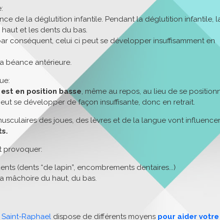
:
e de la déglutition infantile. Pendant la déglutition infantile, l
 haut et les dents du bas.
 par conséquent, celui ci peut se développer insuffisamment en
 la béance antérieure.
ue:
 est en position basse
, même au repos, au lieu de se position
peut se développer de façon insuffisante, donc en retrait.
musculaires des joues, des lèvres et de la langue vont influence
s.
t provoquer:
nts (dents “de lapin”, encombrements dentaires...)
a mâchoire du haut, du bas.
à Saint-Raphael
dispose de différents moyens
pour aider votre