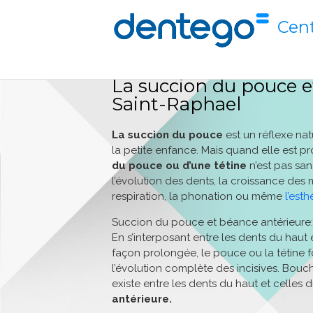
Cent
La succion du pouce e
Saint-Raphael
La succion du pouce
est un réflexe nat
la petite enfance. Mais quand elle est p
du pouce ou d’une tétine
n’est pas sa
l’évolution des dents, la croissance des 
respiration, la phonation ou même
l’est
Succion du pouce et béance antérieure:
En s’interposant entre les dents du haut 
façon prolongée, le pouce ou la tétine 
l’évolution complète des incisives. Bou
existe entre les dents du haut et celles 
antérieure.